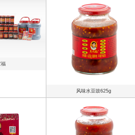
家福
风味水豆豉625g