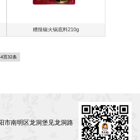
糟辣椒火锅底料210g
4页32条
阳市南明区龙洞堡见龙洞路