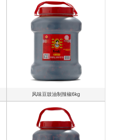
风味豆豉油制辣椒6kg