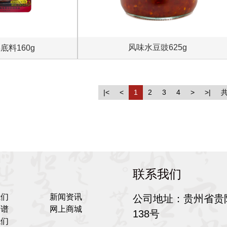
风味水豆豉625g
底料160g
|<
<
1
2
3
4
>
>|
共
联系我们
我们
新闻资讯
公司地址：
贵州省贵
菜谱
网上商城
138号
我们